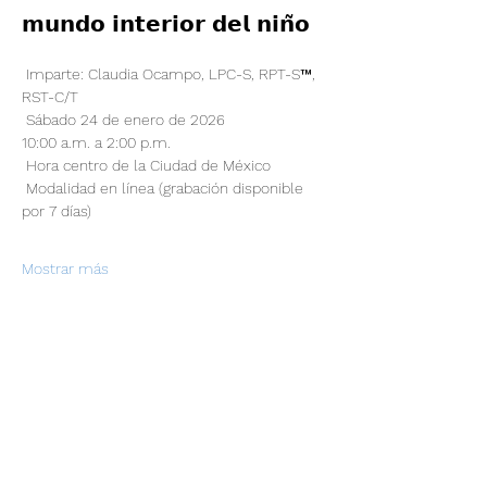
𝗺𝘂𝗻𝗱𝗼 𝗶𝗻𝘁𝗲𝗿𝗶𝗼𝗿 𝗱𝗲𝗹 𝗻𝗶𝗻̃𝗼
 Imparte: Claudia Ocampo, LPC-S, RPT-S™, 
RST-C/T
 Sábado 24 de enero de 2026
10:00 a.m. a 2:00 p.m.
 Hora centro de la Ciudad de México
 Modalidad en línea (grabación disponible 
por 7 días)
Mostrar más
Compartir este evento