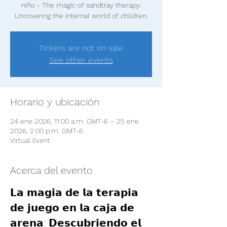
niño - The magic of sandtray therapy:
Uncovering the internal world of children.
Tickets are not on sale
See other events
Horario y ubicación
24 ene 2026, 11:00 a.m. GMT-6 – 25 ene
2026, 2:00 p.m. GMT-6
Virtual Event
Acerca del evento
𝗟𝗮 𝗺𝗮𝗴𝗶𝗮 𝗱𝗲 𝗹𝗮 𝘁𝗲𝗿𝗮𝗽𝗶𝗮 
𝗱𝗲 𝗷𝘂𝗲𝗴𝗼 𝗲𝗻 𝗹𝗮 𝗰𝗮𝗷𝗮 𝗱𝗲 
𝗮𝗿𝗲𝗻𝗮: 𝗗𝗲𝘀𝗰𝘂𝗯𝗿𝗶𝗲𝗻𝗱𝗼 𝗲𝗹 